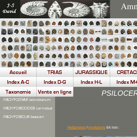
Ammo
PSILOCERA
Hettangien
/
Angleterre
64 mm :