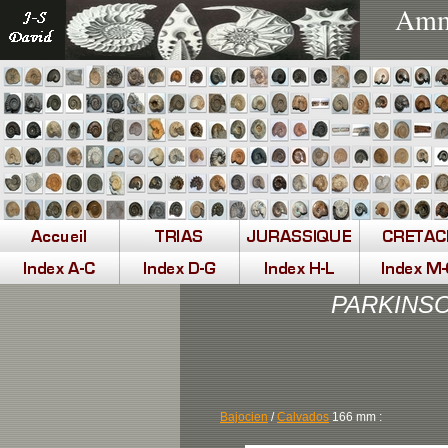
Ammo
PARKINSON
Bajocien
/
Calvados
166
mm :