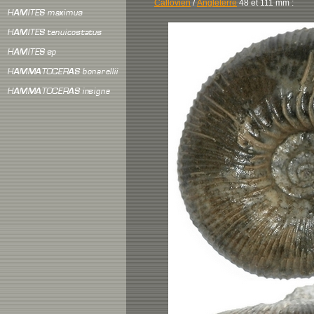
Callovien
/
Angleterre
48 et 111 mm :