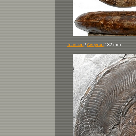
Toarcien
/
Aveyron
132 mm :