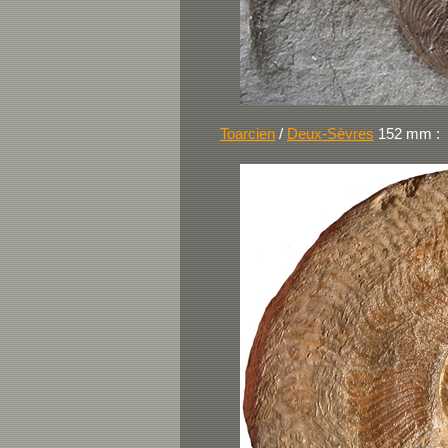
Toarcien
/
Deux-Sèvres
152 mm :