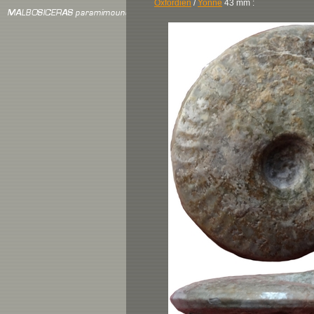
Oxfordien
/
Yonne
43 mm :